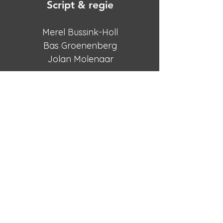
Script & regie
Merel Bussink-Holl
Bas Groenenberg
Jolan Molenaar
LEES MEER