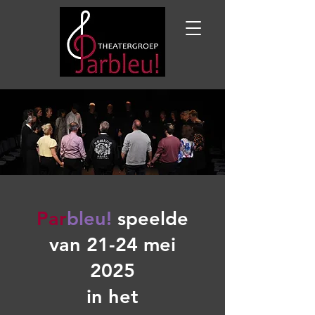
Par
bleu!
speelde
van 21-24 mei
2025
in he
t