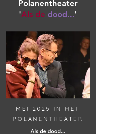
Polanentheater
'
Als de
dood...
'
MEI 2025
IN HET
POLANENTHEATER
Als de dood...